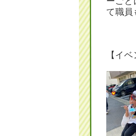
ーごと
て職員
【イベ