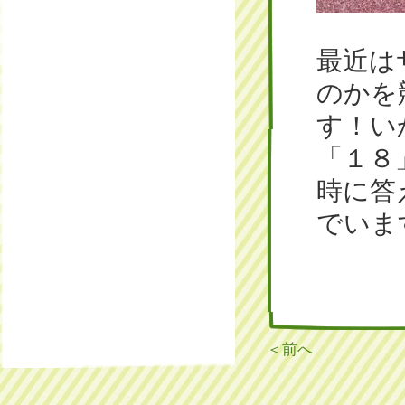
最近は
のかを
す！い
「１８
時に答
でいま
＜前へ