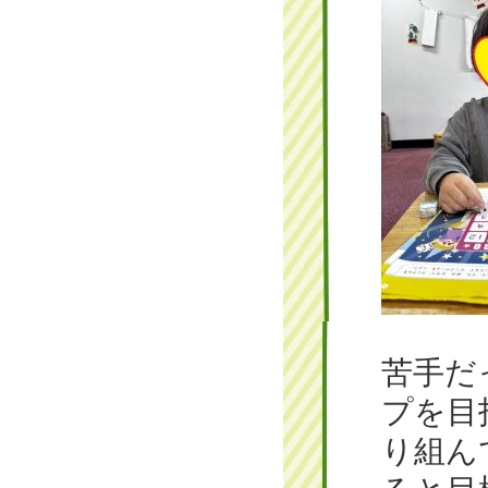
苦手だ
プを目
り組ん